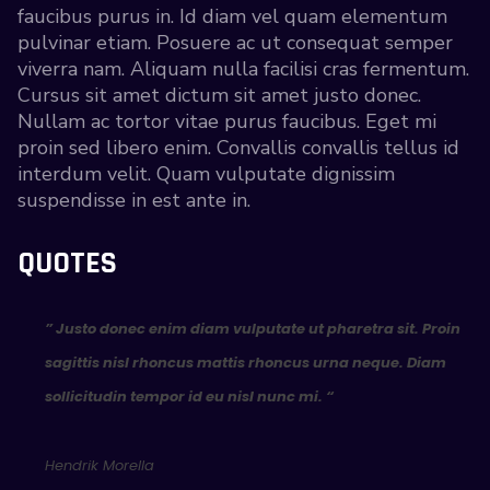
faucibus purus in. Id diam vel quam elementum
pulvinar etiam. Posuere ac ut consequat semper
viverra nam. Aliquam nulla facilisi cras fermentum.
Cursus sit amet dictum sit amet justo donec.
Nullam ac tortor vitae purus faucibus. Eget mi
proin sed libero enim. Convallis convallis tellus id
interdum velit. Quam vulputate dignissim
suspendisse in est ante in.
QUOTES
” Justo donec enim diam vulputate ut pharetra sit. Proin
sagittis nisl rhoncus mattis rhoncus urna neque. Diam
sollicitudin tempor id eu nisl nunc mi. “
Hendrik Morella